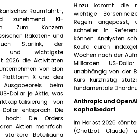
Hinzu kommt die m
ikanisches Raumfahrt-,
wichtige Börsenindi
 und zunehmend KI-
Regeln angepasst,
ehmen. Zum Konzern
schneller in Refere
ssischen Raketen- und
können. Analysten sc
auch Starlink, der
Käufe durch indexg
enst und wichtigste
Wochen nach der Aufn
t 2026 die Aktivitäten
Milliarden US-Dol
I-Unternehmen von Elon
unabhängig von der B
er Plattform X und des
Kurs kurzfristig stüt
 Ausgabepreis beim
fundamentale Einordnu
US-Dollar je Aktie, was
Anthropic und OpenA
ktkapitalisierung von
Kapitalbedarf
S-Dollar entsprach. Die
 hoch: Die Orders
Im Herbst 2026 könnte 
baren Aktien mehrfach.
(Chatbot Claude) 
 stärkere Beteiligung