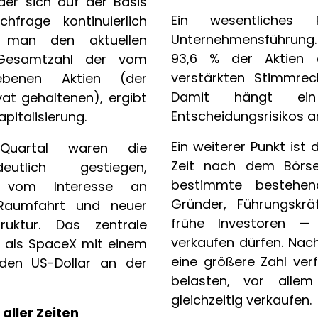
der sich auf der Basis
Ein wesentliches 
frage kontinuierlich
Unternehmensführung.
ert man den aktuellen
93,6 % der Aktien 
 Gesamtzahl der vom
verstärkten Stimmrec
ebenen Aktien (der
Damit hängt ei
vat gehaltenen), ergibt
Entscheidungsrisikos an
pitalisierung.
Ein weiterer Punkt ist 
Quartal waren die
Zeit nach dem Börse
eutlich gestiegen,
bestimmte bestehe
 vom Interesse an
Gründer, Führungskrä
z, Raumfahrt und neuer
frühe Investoren — 
truktur. Das zentrale
verkaufen dürfen. Nach
i, als SpaceX mit einem
eine größere Zahl ver
rden US-Dollar an der
belasten, vor allem
gleichzeitig verkaufen.
aller Zeiten