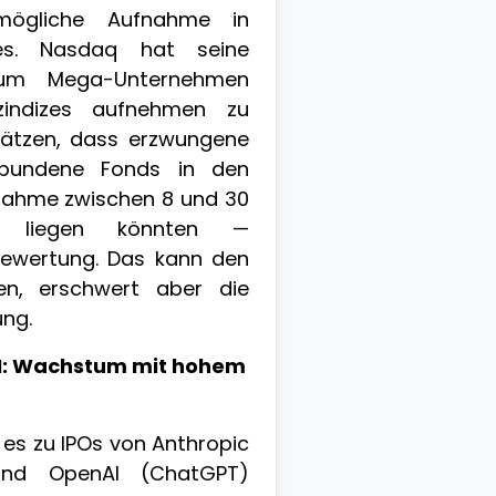
ögliche Aufnahme in
zes. Nasdaq hat seine
 um Mega-Unternehmen
nzindizes aufnehmen zu
hätzen, dass erzwungene
ebundene Fonds in den
ahme zwischen 8 und 30
lar liegen könnten —
ewertung. Das kann den
zen, erschwert aber die
ng.
I: Wachstum mit hohem
es zu IPOs von Anthropic
und OpenAI (ChatGPT)