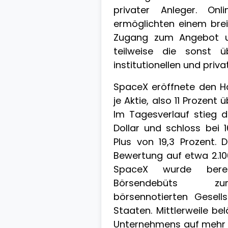
privater Anleger. Onli
ermöglichten einem brei
Zugang zum Angebot u
teilweise die sonst ü
institutionellen und priva
SpaceX eröffnete den Ha
je Aktie, also 11 Prozent
Im Tagesverlauf stieg d
Dollar und schloss bei 
Plus von 19,3 Prozent. 
Bewertung auf etwa 2.100
SpaceX wurde ber
Börsendebüts zu
börsennotierten Gesell
Staaten. Mittlerweile be
Unternehmens auf mehr a