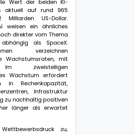
lle Wert der beiden KI-
ch aktuell auf rund 965
 Milliarden US-Dollar.
I weisen ein ähnliches
h noch direkter vom Thema
nz abhängig als SpaceX.
hmen verzeichnen
e Wachstumsraten, mit
 im zweistelligen
eses Wachstum erfordert
n in Rechenkapazität,
nzentren, Infrastruktur
 zu nachhaltig positiven
er länger als erwartet
ettbewerbsdruck zu,