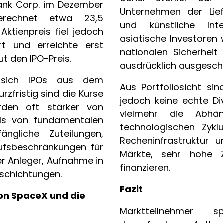
Bank Corp. im Dezember
Unternehmen der Lief
erechnet etwa 23,5
und künstliche Intel
 Aktienpreis fiel jedoch
asiatische Investoren
rt und erreichte erst
nationalen Sicherheit
t den IPO-Preis.
ausdrücklich ausgesch
ln sich IPOs aus dem
Aus Portfoliosicht sin
rzfristig sind die Kurse
jedoch keine echte Div
rden oft stärker von
vielmehr die Abhän
als von fundamentalen
technologischen Zyklus
ängliche Zuteilungen,
Recheninfrastruktur u
kaufsbeschränkungen für
Märkte, sehr hohe Z
er Anleger, Aufnahme in
finanzieren.
mschichtungen.
Fazit
on SpaceX und die
Marktteilnehmer s