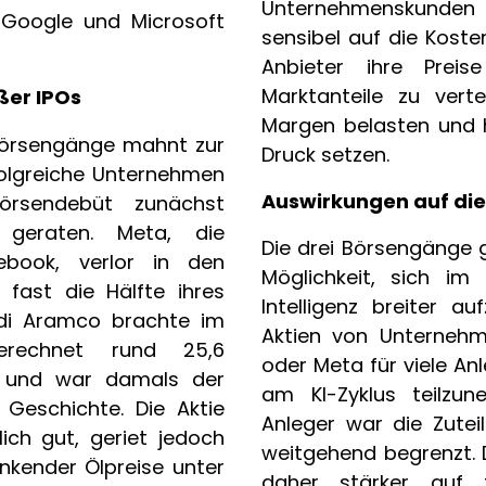
Unternehmenskunden
e, Google und Microsoft
sensibel auf die Kosten
Anbieter ihre Prei
Marktanteile zu verte
ßer IPOs
Margen belasten und 
Börsengänge mahnt zur
Druck setzen.
rfolgreiche Unternehmen
Auswirkungen auf die
rsendebüt zunächst
 geraten. Meta, die
Die drei Börsengänge 
cebook, verlor in den
Möglichkeit, sich im 
fast die Hälfte ihres
Intelligenz breiter au
udi Aramco brachte im
Aktien von Unternehm
rechnet rund 25,6
oder Meta für viele An
in und war damals der
am KI-Zyklus teilzun
Geschichte. Die Aktie
Anleger war die Zutei
lich gut, geriet jedoch
weitgehend begrenzt. D
inkender Ölpreise unter
daher stärker auf 