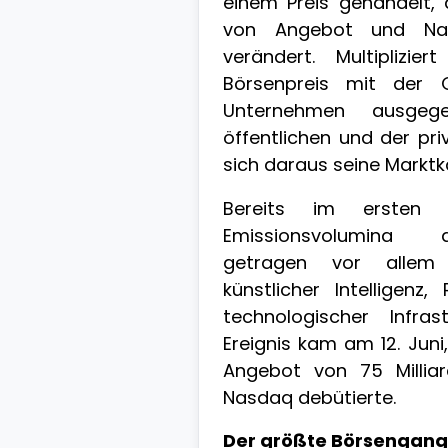
einem Preis gehandelt, 
von Angebot und Nach
verändert. Multiplizi
Börsenpreis mit der
Unternehmen ausgeg
öffentlichen und der pri
sich daraus seine Marktka
Bereits im ersten 
Emissionsvolumina d
getragen vor allem
künstlicher Intelligen
technologischer Infras
Ereignis kam am 12. Jun
Angebot von 75 Millia
Nasdaq debütierte.
Der größte Börsengang 