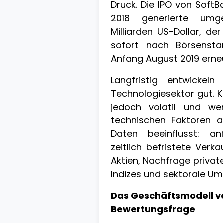
Druck. Die IPO von Soft
2018 generierte umg
Milliarden US-Dollar, der
sofort nach Börsensta
Anfang August 2019 erneu
Langfristig entwicke
Technologiesektor gut. Ku
jedoch volatil und we
technischen Faktoren 
Daten beeinflusst: anf
zeitlich befristete Ver
Aktien, Nachfrage privat
Indizes und sektorale U
Das Geschäftsmodell v
Bewertungsfrage