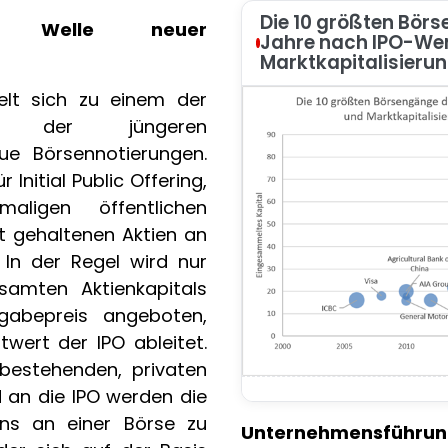
Die 10 größten Börs
se Welle neuer
Jahre nach IPO-We
Marktkapitalisieru
elt sich zu einem der
re der jüngeren
ue Börsennotierungen.
 Initial Public Offering,
aligen öffentlichen
at gehaltenen Aktien an
. In der Regel wird nur
esamten Aktienkapitals
abepreis angeboten,
wert der IPO ableitet.
 bestehenden, privaten
d an die IPO werden die
ns an einer Börse zu
Unternehmensführung