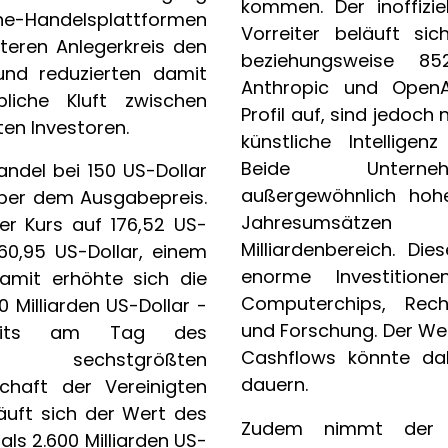
kommen. Der inoffizie
ne-Handelsplattformen
Vorreiter beläuft si
teren Anlegerkreis den
beziehungsweise 852
nd reduzierten damit
Anthropic und OpenA
bliche Kluft zwischen
Profil auf, sind jedoc
ten Investoren.
künstliche Intellige
Beide Unterne
ndel bei 150 US-Dollar
außergewöhnlich hoh
 über dem Ausgabepreis.
Jahresumsätzen
er Kurs auf 176,52 US-
Milliardenbereich. Di
160,95 US-Dollar, einem
enorme Investitione
Damit erhöhte sich die
Computerchips, Reche
 Milliarden US-Dollar -
und Forschung. Der Weg
eits am Tag des
Cashflows könnte dah
r sechstgrößten
dauern.
schaft der Vereinigten
läuft sich der Wert des
Zudem nimmt der W
ls 2.600 Milliarden US-