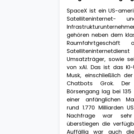
SpaceX ist ein US-amer
Satelliteninternet-
Infrastrukturuntern
gehören neben dem kla
Raumfahrtgeschäft 
Satelliteninternetdi
Umsatzträger, sowie sei
von xAI. Das ist das K
Musk, einschließlich d
Chatbots Grok. Der
Börsengang lag bei 135 
einer anfänglichen Mar
rund 1.770 Milliarden U
Nachfrage war sehr
überstiegen die verfüg
Auffällig war auch die