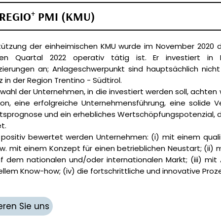
+
UREGIO
PMI (KMU)
tützung der einheimischen KMU wurde im November 2020 d
en Quartal 2022 operativ tätig ist. Er investiert i
nzierungen an; Anlageschwerpunkt sind hauptsächlich nic
z in der Region Trentino - Südtirol.
wahl der Unternehmen, in die investiert werden soll, achten wi
ion, eine erfolgreiche Unternehmensführung, eine solide
ätsprognose und ein erhebliches Wertschöpfungspotenzial, 
t.
positiv bewertet werden Unternehmen: (i) mit einem qualifi
w. mit einem Konzept für einen betrieblichen Neustart; (ii) 
uf dem nationalen und/oder internationalen Markt; (iii) mi
ellem Know-how; (iv) die fortschrittliche und innovative Pro
eren Sie uns