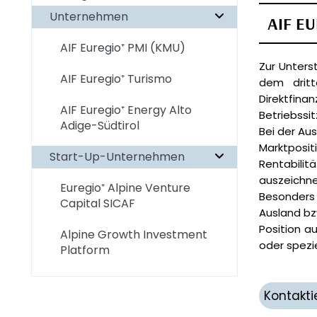
Unternehmen
AIF E
AIF Euregio⁺ PMI (KMU)
Zur Unters
AIF Euregio⁺ Turismo
dem dritt
Direktfina
AIF Euregio⁺ Energy Alto
Betriebssit
Adige-Südtirol
Bei der Aus
Marktposit
Start-Up-Unternehmen
Rentabilit
auszeichne
Euregio⁺ Alpine Venture
Besonders 
Capital SICAF
Ausland bz
Position a
Alpine Growth Investment
oder spezi
Platform
Kontakti