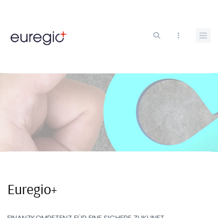
Direkt
zum
Inhalt
Euregio+
FINANZKOMPETENZ FÜR EINE SICHERE ZUKUNFT