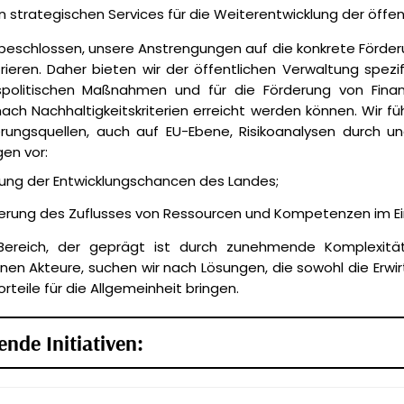
an strategischen Services für die Weiterentwicklung der öffe
beschlossen, unsere Anstrengungen auf die konkrete Förderun
rieren. Daher bieten wir der öffentlichen Verwaltung spezif
tspolitischen Maßnahmen und für die Förderung von Finan
nach Nachhaltigkeitskriterien erreicht werden können. Wir 
erungsquellen, auch auf EU-Ebene, Risikoanalysen durch u
en vor:
ung der Entwicklungschancen des Landes;
erung des Zuflusses von Ressourcen und Kompetenzen im Ein
Bereich, der geprägt ist durch zunehmende Komplexität 
nen Akteure, suchen wir nach Lösungen, die sowohl die Erw
rteile für die Allgemeinheit bringen.
nde Initiativen: