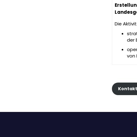
Erstellu
Landesge
Die Aktiv
stra
der 
oper
von 
Kontakt