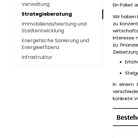
Verwaltung
Ein Paket 
Strategieberatung
Wir haben 
Immobilienaufwertung und
zu konzent
Stadtentwicklung
wirtschaf
Interesse 
Energetische Sanierung und
zu Finanzi
Energieeffizienz
Zielsetzung
Infrastruktur
Erhöh
Steig
In einem 
verschiede
konkrete Vo
Bestehe