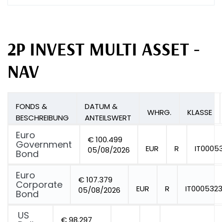
2P INVEST MULTI ASSET -
NAV
FONDS &
DATUM &
WHRG.
KLASSE
BESCHREIBUNG
ANTEILSWERT
Euro
€ 100.499
Government
EUR
R
IT0005
05/08/2026
Bond
Euro
€ 107.379
Corporate
EUR
R
IT000532
05/08/2026
Bond
US
€ 98.297