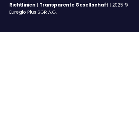
Richtlinien
|
Transparente Gesellschaft
| 2025 ©
Euregio Plus SGR A.G.