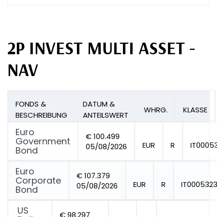
2P INVEST MULTI ASSET -
NAV
FONDS &
DATUM &
WHRG.
KLASSE
BESCHREIBUNG
ANTEILSWERT
Euro
€ 100.499
Government
EUR
R
IT0005
05/08/2026
Bond
Euro
€ 107.379
Corporate
EUR
R
IT000532
05/08/2026
Bond
US
€ 98.297