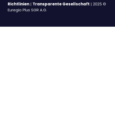
Richtlinien
|
Transparente Gesellschaft
| 2025 ©
Euregio Plus SGR A.G.