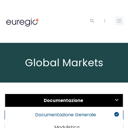
Salta
al
contenuto
principale
Global Markets
Documentazione
Documentazione Generale
Modulistica