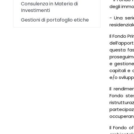
Consulenza in Materia di
degli immob
Investimenti
- Una serie
Gestioni di portafoglio etiche
residenzia
Il Fondo Pr
dell’appor
questa fase
proseguimen
e gestione
capitali e
e/o svilupp
Il rendime
Fondo stes
ristruttura
partecipazi
occuperann
Il Fondo of