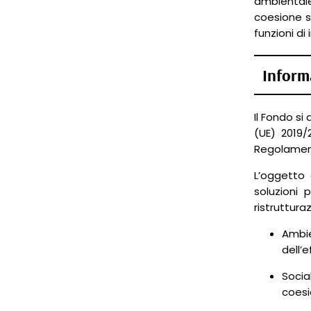
ambientale 
coesione so
funzioni di
Informa
Il Fondo si
(UE) 2019/
Regolamen
L’oggetto
soluzioni 
ristruttura
Ambie
dell’e
Socia
coesi