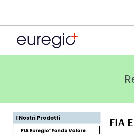
Salta
al
contenuto
principale
R
I Nostri Prodotti
FIA 
FIA Euregio⁺ Fondo Valore