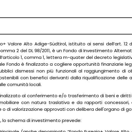
gio+ Valore Alto Adige-Südtirol, istituito ai sensi dell’art. 12
, comma 2 del DL 98/2011, è un Fondo di Investimento Alternat
ll’articolo 1, comma 1, lettera m-quater del decreto legislativ
ale Fondo è finalizzato a cogliere opportunità finanziarie le
bblici dismessi non più funzionali al raggiungimento di obiet
sostenibili con benefici derivanti dalla riqualificazione delle
alle comunità locali.
finalizzato al conferimento e/o trasferimento di beni e diritti 
obiliare con natura traslativa e da rapporti concessori, di E
 o di valorizzazione approvati con delibera dell'organo di gove
e, lo schema di investimento prevede:
 Principale (anche denominato “Fondo Euregio+ Valore Alto 