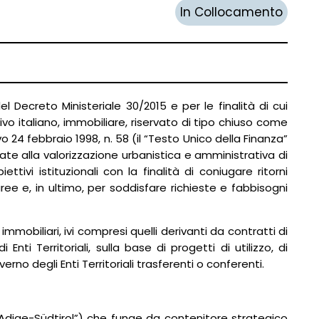
In Collocamento
 del Decreto Ministeriale 30/2015 e per le finalità di cui
ivo italiano, immobiliare, riservato di tipo chiuso come
o 24 febbraio 1998, n. 58 (il “Testo Unico della Finanza”
gate alla valorizzazione urbanistica e amministrativa di
tivi istituzionali con la finalità di coniugare ritorni
 aree e, in ultimo, per soddisfare richieste e fabbisogni
immobiliari, ivi compresi quelli derivanti da contratti di
nti Territoriali, sulla base di progetti di utilizzo, di
rno degli Enti Territoriali trasferenti o conferenti.
Adige-Südtirol”) che funge da contenitore strategico