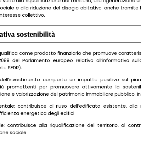
volto alla riqualificazione del territorio, alla rigenerazione
ciale e alla riduzione del disagio abitativo, anche tramite
 interesse collettivo.
tiva sostenibilità
 qualifica come prodotto finanziario che promuove caratteri
2088 del Parlamento europeo relativo all’informativa sulla 
to SFDR).
 dell’investimento comporta un impatto positivo sul pia
più promettenti per promuovere attivamente la sostenibi
zione e valorizzazione del patrimonio immobiliare pubblico. In 
ntale: contribuisce al riuso dell’edificato esistente, al
fficienza energetica degli edifici
le: contribuisce alla riqualificazione del territorio, al 
one sociale