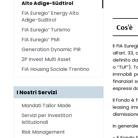
Alto Adige-Südtirol
FIA Euregio⁺ Energy Alto
Adige-Südtirol
Cos'è
FIA Euregio⁺ Turismo
FIA Euregio⁺ PMI
Il FIA Eure
Generation Dynamic PIR
all’art. 33
2P Invest Multi Asset
definito da
o “TUF”). T
FIA Housing Sociale Trentino
immobili pu
finanziari 
espressi d
I Nostri Servizi
Il Fondo è 
Mandati Tailor Made
leasing imm
dismissione
Servizi per Investitori
Istituzionali
In general
Risk Management
- Il Fondo